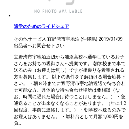
通学のためのライドシェア
その他サービス
宜野湾市宇地泊 (沖縄県)
2019/01/09
出品者へお問合せ下さい
宜野湾市宇地泊近辺から浦添高校へ通学しているお子
さんをお持ちの親御さんへ提案です。 朝学校まで車で
送るのみ（お迎えは無し）ですが相乗りを希望される
方を募集します。 以下の条件を了解頂ける場合応募下
さい。 ・朝８時までに宜野湾市宇地泊近辺で待ち合わ
せ可能な方。具体的な待ち合わせ場所は要相談（な
お、時間に遅れた場合は待つことはしません。） ・急
遽送ることが出来なくなることがあります。（年に1,2
回程度。事前に連絡します。） ・朝学校へ送るのみで
お迎えはありません。 ・燃料台として月額1,000円を
負...